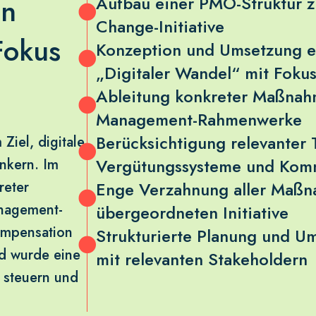
en
Aufbau einer PMO-Struktur z
Change-Initiative
Fokus
Konzeption und Umsetzung ei
„Digitaler Wandel“ mit Fokus
Ableitung konkreter Maßnahm
Management-Rahmenwerke
Berücksichtigung relevanter
Ziel, digitale
Vergütungssysteme und Kom
nkern. Im
reter
Enge Verzahnung aller Maßna
nagement-
übergeordneten Initiative
ompensation
Strukturierte Planung und 
d wurde eine
mit relevanten Stakeholdern
u steuern und